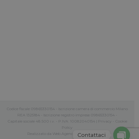
Quali sono i trattamenti consigliati
dallo Studio Medico Adigrat per il
corpo e per il viso in vista dell’Estate?
L’estate è in arrivo, ma viso e corpo sono pronti?
Quali sono i trattamenti consigliati dallo Studio
Medico Adigrat in vista dell’Estate?
Codice fiscale 09865330154 - Iscrizione camera di commercio Milano
REA 1325184 - Iscrizione registro imprese 09865330154 -
Capitale sociale 48.500 i.v. - P.IVA: 10082040154 |
Privacy
-
Cookie
Policy
Realizzato da
Web Agency Roma Comunica
Contattaci