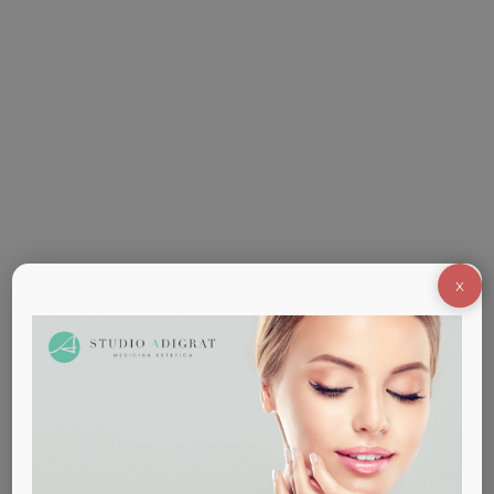
affronta al meglio il cambio stagione
Con l’arrivo dell’autunno, il nostro organismo ha
bisogno di rigenerarsi, purificandosi ed
eliminando tutto ciò che è superfluo. I nostri
trattamenti corpo di remise en forme offrono
un’efficace opportunità di affrontare i primi freddi
in piena salute e con la giusta energia. Lo Studio
Medico Adigrat di Milano ti propone un
pacchetto completo di trattamenti…
X