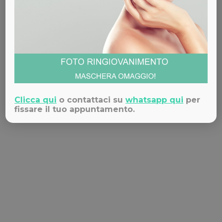
Dieta e indice glicemico: dimagrire in
salute
Nella maggior parte dei casi, dietro ai chili di
troppo ci sono le cattive abitudini alimentari. Con
Clicca qui
o contattaci su
whatsapp qui
per
la dieta dell’indice glicemico per dimagrire, ci si
fissare il tuo appuntamento.
basa proprio su scelta e combinazione di cibi che
modulano il rilascio d’insulina, al fine di tenere
sotto controllo peso e massa corporea.