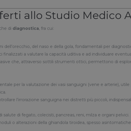
fferti allo Studio Medico 
che di
diagnostica
, fra cui:
oni dell’orecchio, del naso e della gola, fondamentali per diagnosti
ci finalizzati a valutare la capacità uditiva e ad individuare eventual
ive che, attraverso sottili strumenti ottici, permettono di esplorar
tale per la valutazione dei vasi sanguigni (vene e arterie), uti
ica.
ntrollare l’irrorazione sanguigna nei distretti più piccoli, indispen
di salute di fegato, colecisti, pancreas, reni, milza e organi pelvici.
 noduli o alterazioni della ghiandola tiroidea, spesso asintomatic