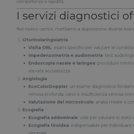
competenza e rapidità.
I servizi diagnostici o
Nel nostro centro, mettiamo a disposizione diverse bran
Otorinolaringoiatria
Visita ORL
: esami specifici per valutare le condizi
Impedenzometria e audiometria
: test audiologi
Endoscopia nasale e laringea
: procedure mininvas
elevata accuratezza.
Angiologia
EcoColorDoppler
: un esame diagnostico fondamen
venosa profonda, varici e insufficienza venosa cron
Valutazione del microcircolo
: analisi mirate a co
Ecografie
Ecografia addominale
: utile per valutare lo stato 
Ecografia tiroidea
: indispensabile per individuare
generale.