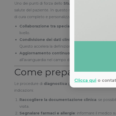
Uno dei punti di forza dello
Studio Medico Adigrat
è l’
salute del paziente. In questo modo, la
diagnostica
si i
di cura completo e personalizzato.
Collaborazione tra specialisti
: cardiologi, radiologi
livello.
Condivisione dei dati clinici
: grazie a software dedic
Questo accelera la definizione di un piano terapeutico
Aggiornamento continuo
: il personale dello Stud
all’avanguardia nel campo della diagnostica.
Come prepararsi a un
Clicca qui
o contat
Le procedure di
diagnostica
possono variare a seconda de
indicazioni:
Raccogliere la documentazione clinica
: se possib
visita.
Segnalare farmaci e allergie
: informare il medico s