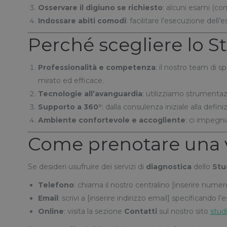
Osservare il digiuno se richiesto
: alcuni esami (com
Indossare abiti comodi
: facilitare l’esecuzione dell
Perché scegliere lo S
Professionalità e competenza
: il nostro team di 
mirato ed efficace.
Tecnologie all’avanguardia
: utilizziamo strumentazi
Supporto a 360°
: dalla consulenza iniziale alla defi
Ambiente confortevole e accogliente
: ci impegni
Come prenotare una v
Se desideri usufruire dei servizi di
diagnostica
dello
Stu
Telefono
: chiama il nostro centralino [inserire nume
Email
: scrivi a [inserire indirizzo email] specificando l’
Online
: visita la sezione
Contatti
sul nostro sito
stud