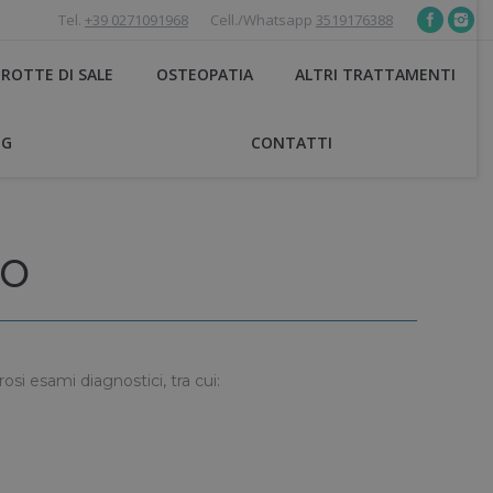
Tel.
+39 0271091968
Cell./Whatsapp
3519176388
ROTTE DI SALE
OSTEOPATIA
ALTRI TRATTAMENTI
OG
CONTATTI
no
si esami diagnostici, tra cui: