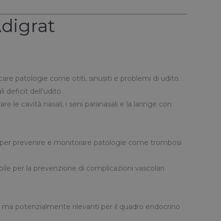
Adigrat
care patologie come otiti, sinusiti e problemi di udito.
i deficit dell’udito.
e le cavità nasali, i seni paranasali e la laringe con
le per prevenire e monitorare patologie come trombosi
sabile per la prevenzione di complicazioni vascolari.
he ma potenzialmente rilevanti per il quadro endocrino