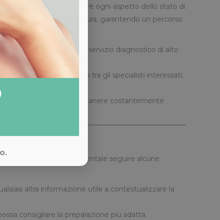
orano in sinergia per valutare ogni aspetto dello stato di
 fisioterapici o di altra natura, garantendo un percorso
ie competenze per offrire un servizio diagnostico di alto
gono rapidamente condivisi tra gli specialisti interessati.
congressi scientifici per rimanere costantemente
o.
 rischio di errori, è fondamentale seguire alcune
ualsiasi altra informazione utile a contestualizzare la
possa consigliare la preparazione più adatta.