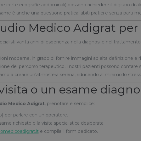
e certe ecografie addominali) possono richiedere il digiuno di alcu
’esame è anche una questione pratica; abiti pratici e senza parti meta
tudio Medico Adigrat per 
specialisti vanta anni di esperienza nella diagnosi e nel trattame
oni moderne, in grado di fornire immagini ad alta definizione e risu
nizione del percorso terapeutico, i nostri pazienti possono contare
amo a creare un’atmosfera serena, riducendo al minimo lo stress e 
isita o un esame diagno
dio Medico Adigrat
, prenotare è semplice:
ro] per parlare con un operatore.
esame richiesto o la visita specialistica desiderata.
iomedicoadigrat.it
e compila il form dedicato.