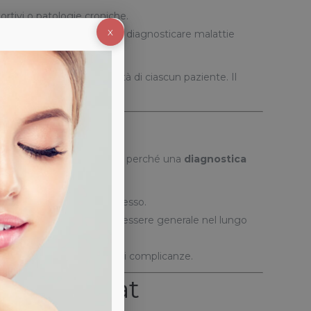
portivi o patologie croniche.
X
nzionamento, permettendo di diagnosticare malattie
eti, adattati alle necessità di ciascun paziente. Il
accurati e affidabili.
ale
turbi di minore entità. Ecco perché una
diagnostica
ggiori probabilità di successo.
 garantendo un migliore benessere generale nel lungo
i precedenti o la comparsa di complicanze.
ico Adigrat