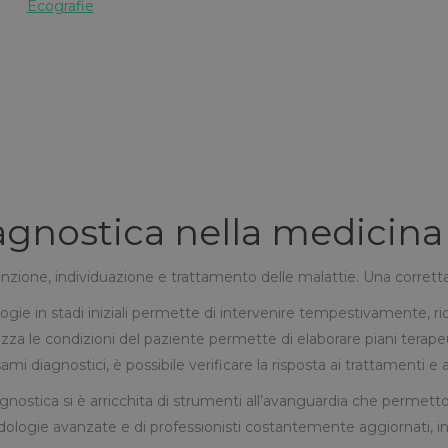
Ecografie
iagnostica nella medici
enzione, individuazione e trattamento delle malattie. Una corrett
logie in stadi iniziali permette di intervenire tempestivamente, ri
a le condizioni del paziente permette di elaborare piani terapeutic
esami diagnostici, è possibile verificare la risposta ai trattamenti e
gnostica si è arricchita di strumenti all’avanguardia che permett
dologie avanzate e di professionisti costantemente aggiornati, in 