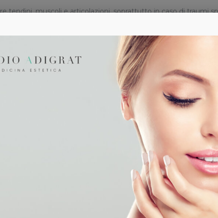
are tendini, muscoli e articolazioni, soprattutto in caso di traumi s
ce informazioni essenziali sulle strutture del cuore e sul suo fu
ico Adigrat
propone ulteriori esami specialistici e check-up compl
u un costante aggiornamento professionale, per garantire risultati 
 tempestiva è fondament
sintomi possono essere sfumati o facilmente confondibili con dis
nte una malattia permette di iniziare subito i trattamenti, con ma
recoce può limitare gli effetti degenerativi di alcune patologie,
e la situazione clinica aiuta a evitare il riacutizzarsi di disturb
iplinare dello Studio Med