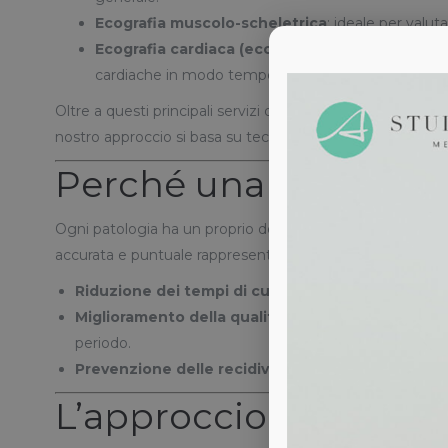
Ecografia muscolo-scheletrica
: ideale per valut
Ecografia cardiaca (ecocardiogramma)
: fornis
cardiache in modo tempestivo.
Oltre a questi principali servizi diagnostici, lo
Studio Med
nostro approccio si basa su tecnologie all’avanguardia e s
Perché una diagnosi
Ogni patologia ha un proprio decorso e, spesso, i primi 
accurata e puntuale rappresenta un alleato insostituibile:
Riduzione dei tempi di cura
: individuare precoceme
Miglioramento della qualità di vita
: una diagnosi p
periodo.
Prevenzione delle recidive
: monitorare costantement
L’approccio multidisc