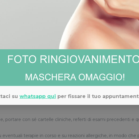
approccio multidisciplinare: i medici di diverse specializzazioni lav
ntegra perfettamente con eventuali trattamenti medici, chirurgici,
, chirurghi, internisti e molti altri professionisti uniscono le propr
ati e strumenti digitali, i risultati di esami, ecografie e visite ven
 efficace.
io Medico Adigrat partecipa regolarmente a corsi di formazione e 
 esame diagnostico
taci su
whatsapp qui
per fissare il tuo appuntament
ll’esame richiesto. Per ottenere risultati attendibili e limitare il
ile, portare con sé cartelle cliniche, referti di esami precedenti e q
u eventuali terapie in corso e su reazioni allergiche, in modo che 