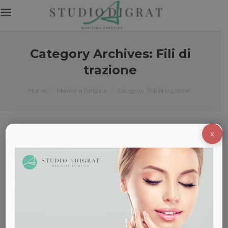
Category Archives:
Fili di
trazione
You are here:
Home
Medicina Estetica
Category "Fili di trazione"
X