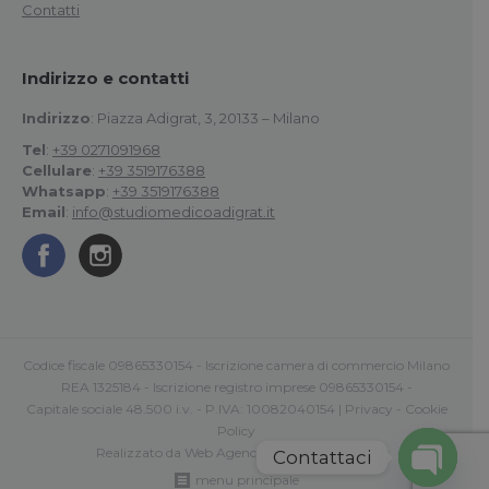
Contatti
Indirizzo e contatti
Indirizzo
: Piazza Adigrat, 3, 20133 – Milano
Tel
:
+39 0271091968
Cellulare
:
+39 3519176388
Whatsapp
:
+39 3519176388
Email
:
info@studiomedicoadigrat.it
Codice fiscale 09865330154 - Iscrizione camera di commercio Milano
REA 1325184 - Iscrizione registro imprese 09865330154 -
Capitale sociale 48.500 i.v. - P.IVA: 10082040154 |
Privacy
-
Cookie
Policy
Realizzato da
Web Agency Roma Comunica
Contattaci
menu principale