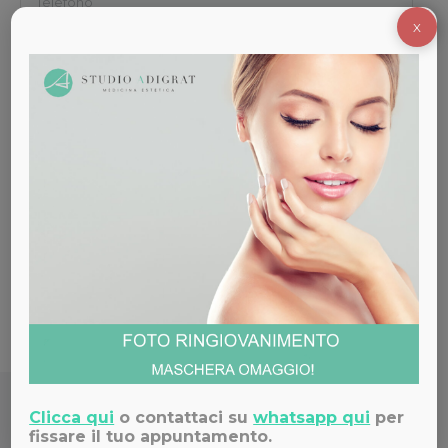
X
Acconsento al trattamento dei dati secondo la
privacy policy
di questo sito web.
Clicca qui
o contattaci su
whatsapp qui
per
Studio Medico Adigrat
fissare il tuo appuntamento.