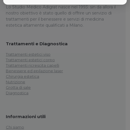
Lo Studio Medico Adigrat nasce nel 1993: sin da allora il
nostro obiettivo è stato quello di offrire un servizio di
trattamenti per il benessere e servizi di medicina
estetica altamente qualificati a Milano.
Trattamenti e Diagnostica
Trattamenti estetici viso
Trattamenti estetici corpo
Trattamenti ricrescita capelli
Benessere ed epilazione laser
Chirurgia estetica
Nutrizione
Grotta di sale
Diagnostica
Informazioni utili
Chi siamo