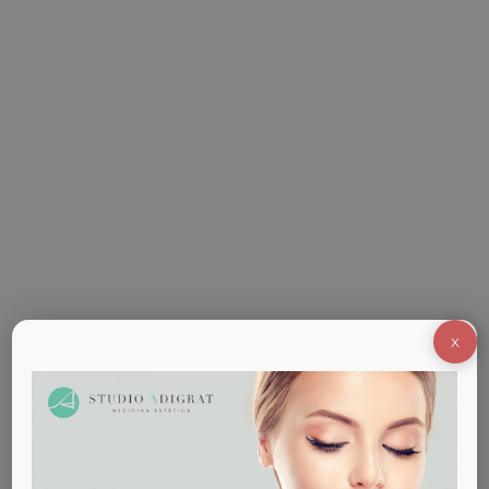
Guida rapida al Botox – il “ritocchino”
più famoso nella Medicina Estetica
Il Botox è un vero e proprio trattamento anti età
per contrastare e ridurre i segni del tempo, la
X
pelle risulta liscia e compatta.