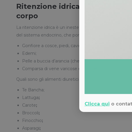
Ritenzione idrica – quando tro
corpo
La ritenzione idrica è un inestetismo molto comune e cau
del sistema endocrino, che porta il nostro organismo a tratt
Gonfiore a cosce, piedi, caviglie;
Edemi;
Pelle a buccia d’arancia (che sarà poi cellulite);
Comparsa di vene varicose e capillari.
Quali sono gli alimenti diuretici più efficaci?
Te Bancha;
Lattuga
;
Clicca qui
o contat
Carote
;
Broccoli
;
Finocchio
;
Asparagi
;