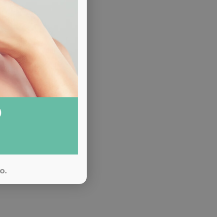
o
ia
no:
o.