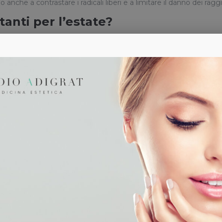
o anche a contrastare i radicali liberi e a limitare il danno dei ragg
tanti per l’estate?
ica. Quali sono gli alimenti migliori?
tiossidanti, riduce la crescita delle cellule del cancro.
lorie, offre nutrienti come potassio, vitamina C e fibre.
ere una pelle idratata e buone difese dell’organismo.
importante protettore per la pelle, contrasta invecchiamento e ac
i di vitaminaA e C e minerali, detossinano e purificano la pelle.
tamina C, regolare il colesterolo e la pressione sanguigna.
na C stimola la produzione di collagene, proteina antinvecchiam
grassi acidi omega-3 nutre e lenisce la pelle. In particolare
azione alla pelle. Il grano saraceno aiuta anche a combattere
distendono e idratano la pelle. In primis ostriche e pesci “grassi”,