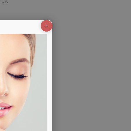
i UV.
X
ne.
ento.