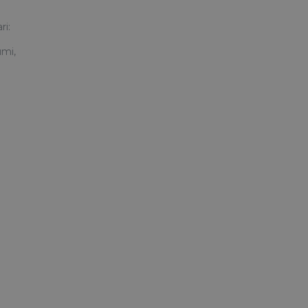
ri:
umi,