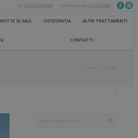
Tel.
+39 0271091968
Cell./Whatsapp
3519176388
ROTTE DI SALE
OSTEOPATIA
ALTRI TRATTAMENTI
OG
CONTATTI
Home
Cellulite
You are here: