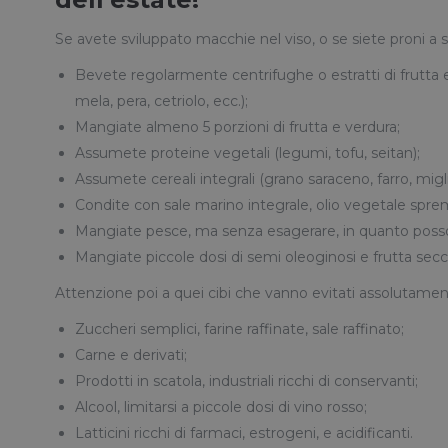
Se avete sviluppato macchie nel viso, o se siete proni a s
Bevete regolarmente centrifughe o estratti di frutta 
mela, pera, cetriolo, ecc.);
Mangiate almeno 5 porzioni di frutta e verdura;
Assumete proteine vegetali (legumi, tofu, seitan);
Assumete cereali integrali (grano saraceno, farro, miglio
Condite con sale marino integrale, olio vegetale spre
Mangiate pesce, ma senza esagerare, in quanto posso
Mangiate piccole dosi di semi oleoginosi e frutta secc
Attenzione poi a quei cibi che vanno evitati assolutamen
Zuccheri semplici, farine raffinate, sale raffinato;
Carne e derivati;
Prodotti in scatola, industriali ricchi di conservanti;
Alcool, limitarsi a piccole dosi di vino rosso;
Latticini ricchi di farmaci, estrogeni, e acidificanti.