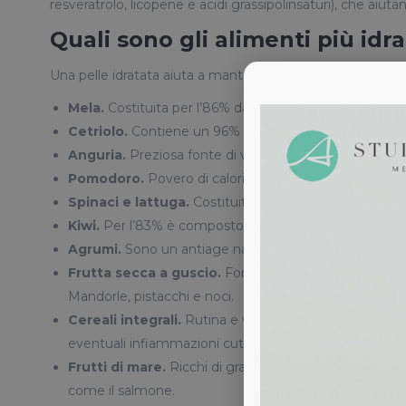
resveratrolo, licopene e acidi grassipolinsaturi), che aiutan
Quali sono gli alimenti più idra
Una pelle idratata aiuta a mantenerla più giovane ed elast
Mela.
Costituita per l’86% da acqua e ricca di fibra e an
Cetriolo.
Contiene un 96% d’acqua, possiede solo 17 ca
Anguria.
Preziosa fonte di vitamina C, è ideale per av
Pomodoro.
Povero di calorie e ricco di licopene, un 
Spinaci e lattuga.
Costituiti perlopiù da acqua e ricch
Kiwi.
Per l’83% è composto da acqua. Ricchissimo di vi
Agrumi.
Sono un antiage naturale in quanto la vitami
Frutta secca a guscio.
Fonte preziosa di vitaminaE e 
Mandorle, pistacchi e noci.
Cereali integrali.
Rutina e vitamina B apportano idrat
eventuali infiammazioni cutanee.
Frutti di mare.
Ricchi di grassi acidi Omega 3 e zinco 
come il salmone.