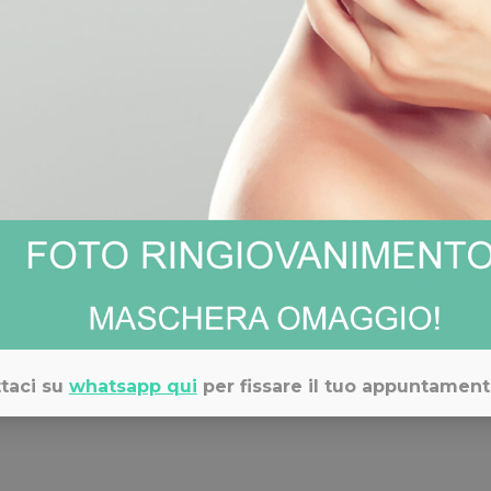
ppa acqua non va bene per il nostr
sato dal ristagno dei liquidi nei tessuti, provocato da un’anomal
enere i liquidi in eccesso negli spazi intra-cellulari. I sintomi so
taci su
whatsapp qui
per fissare il tuo appuntament