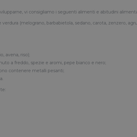
vilupparne, vi consigliamo i seguenti alimenti e abitudini alimenta
e verdura (melograno, barbabietola, sedano, carota, zenzero, agr
, avena, riso);
muto a freddo, spezie e aromi, pepe bianco e nero;
no contenere metalli pesanti;
a.
te: