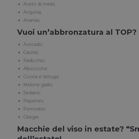
Aceto di mele
;
Anguria
;
Ananas
.
Vuoi un’abbronzatura al TOP? E
Avocado;
Carote;
Radicchio;
Albicocche;
Cicoria e lattuga;
Melone giallo;
Sedano;
Peperoni;
Pomodori;
Ciliegie.
Macchie del viso in estate? “S
dell’estate!