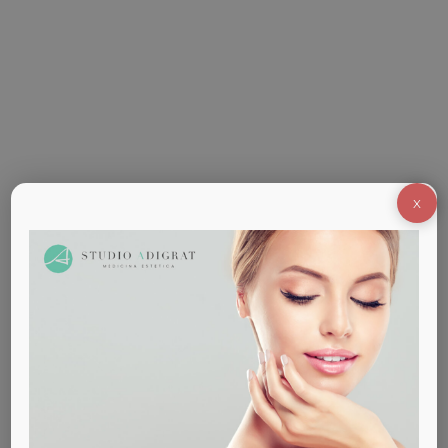
del viso. È attraverso l’applicazione di sostanze
chimiche, che il peeling del viso riesce a
velocizzare il processo di esfoliazione degli strati
più esterni della cute. Così si stimola il ricambio
cellulare. L’eliminazione del…
X