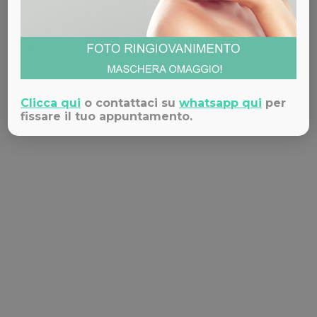
Trattamenti viso per l’autunno:
prepara e proteggi la pelle
In autunno la pelle del viso ha bisogno di essere
Clicca qui
o contattaci su
whatsapp qui
per
trattata con particolare attenzione. Dopo
fissare il tuo appuntamento.
l’esposizione al sole estivo, al vento e altri agenti
atmosferici, la cute del viso è infatti soggetta a
disidratazione, che si manifesta con: secchezza
lineamenti svuotati linee d’espressione più
marcate colorito spento Sicuramente dei buoni
cosmetici illuminanti a base di…