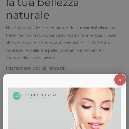
la tua bellezza
naturale
Nel nostro studio ci occupiamo della
cura del viso
con
trattamenti mirati, non invasivi e ad alta efficacia. Grazie
all’esperienza dei nostri professionisti e a un’attenta
valutazione della tua pelle, possiamo intervenire in
modo delicato ma visibile.
I trattamenti viso più richiesti:
Filler labbra e zigomi
: per ridefinire i volumi e
X
rinfrescare i lineamenti
Biorivitalizzazione e mesoterapia
: per stimolare la
produzione di collagene
Peeling chimici professionali
: per rinnovare la pelle
e attenuare discromie
Botulino (Botox)
: per contrastare rughe dinamiche