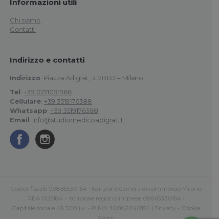
Informazioni utili
Chi siamo
Contatti
Indirizzo e contatti
Indirizzo
: Piazza Adigrat, 3, 20133 – Milano
Tel
:
+39 0271091968
Cellulare
:
+39 3519176388
Whatsapp
:
+39 3519176388
Email
:
info@studiomedicoadigrat.it
Codice fiscale 09865330154 - Iscrizione camera di commercio Milano
REA 1325184 - Iscrizione registro imprese 09865330154 -
Capitale sociale 48.500 i.v. - P.IVA: 10082040154 |
Privacy
-
Cookie
Policy