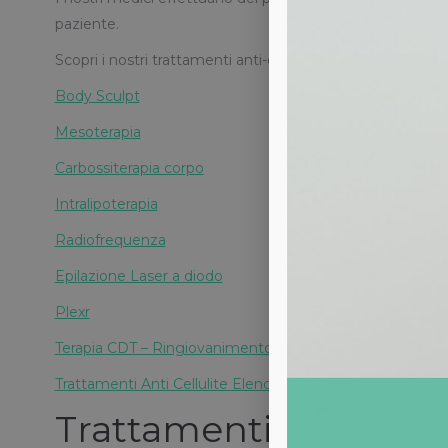
paziente.
Scopri i nostri trattamenti anti-cellulite:
Body Sculpt
Mesoterapia
Carbossiterapia corpo
Intralipoterapia
Radiofrequenza
Epilazione Laser a diodo
Plexr
Terapia CDT – Ringiovanimento vaginale non chirurgico
Trattamenti Anti Cellulite Elenco
Trattamenti per la cu