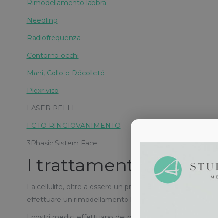
Rimodellamento labbra
Needling
Radiofrequenza
Contorno occhi
Mani, Collo e Décolleté
Plexr viso
LASER PELLI
FOTO RINGIOVANIMENTO
3Phasic Sistem Face
I trattamenti corpo e a
La cellulite, oltre a essere un problema estetico, è una 
effettuare un rimodellamento localizzato, abbinato ad un
I nostri medici effettuano dei programmi di trattamento p