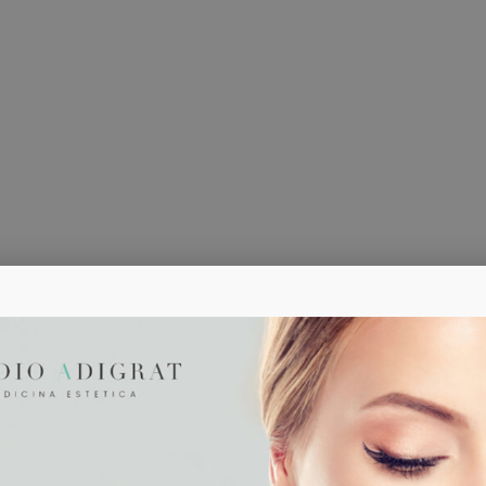
nti-cellulite
vera e propria patologia e per poterla combattere alle radici e m
a graduale rieducazione nutrizionale e ad una serie di trattamen
ersonalizzati e, di conseguenza, il numero e la frequenza delle s