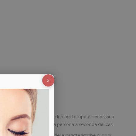
X
antenere una silhouette che duri nel tempo è necessario
ti che variano da persona a persona a seconda dei casi.
edute variano a seconda delle caratteristiche di ogni