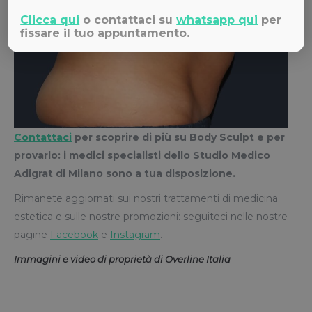
Clicca qui
o contattaci su
whatsapp qui
per
fissare il tuo appuntamento.
Contattaci
per scoprire di più su Body Sculpt e per
provarlo: i medici specialisti dello Studio Medico
Adigrat di Milano sono a tua disposizione.
Rimanete aggiornati sui nostri trattamenti di medicina
estetica e sulle nostre promozioni: seguiteci nelle nostre
pagine
Facebook
e
Instagram
.
Immagini e video di proprietà di Overline Italia