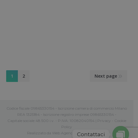
speciale, oltre a quella dedicata al filler viso: a
dicembre 2020 se prenoti una biorivitalizzazione
avrai uno sconto del 50% sul trattamento peeling
PTX. I benefici della biorivitalizzazione e del
peeling chimico La biorivitalizzazione stimola le
cellule cutanee in modo…
1
2
Next page
Codice fiscale 09865330154 - Iscrizione camera di commercio Milano
REA 1325184 - Iscrizione registro imprese 09865330154 -
Capitale sociale 48.500 i.v. - P.IVA: 10082040154 |
Privacy
-
Cookie
Policy
Realizzato da
Web Agency Roma Comunica
Contattaci