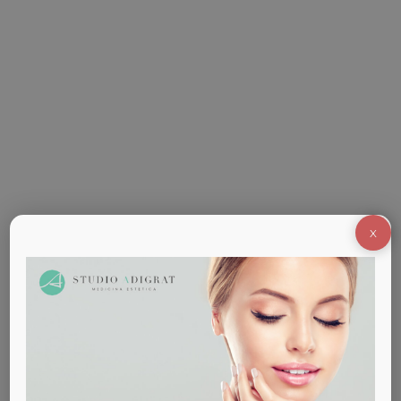
In autunno la pelle del viso ha bisogno di essere
trattata con particolare attenzione. Dopo
l’esposizione al sole estivo, al vento e altri agenti
atmosferici, la cute del viso è infatti soggetta a
disidratazione, che si manifesta con: secchezza
lineamenti svuotati linee d’espressione più
marcate colorito spento Sicuramente dei buoni
cosmetici illuminanti a base di…
X