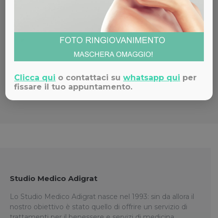
Dr. Giuseppe Serpieri
Clicca qui
o contattaci su
whatsapp qui
per
fissare il tuo appuntamento.
Studio Medico Adigrat
Lo Studio Medico Adigrat nasce nel 1993: sin da allora il
nostro obiettivo è stato quello di offrire un servizio di
trattamenti per il benessere e servizi di medicina