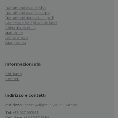
Trattamenti estetici viso
Trattamenti estetici corpo
Trattamenti ricrescita capelli
Benessere ed epilazione laser
Chirurgia estetica
Nutrizione
Grotta di sale
Diagnostica
Informazioni utili
Chi siamo
Contatti
Indirizzo e contatti
Indirizzo
: Piazza Adigrat, 3, 20133 – Milano
Tel
:
+39 0271091968
Cellulare
:
+39 3519176388