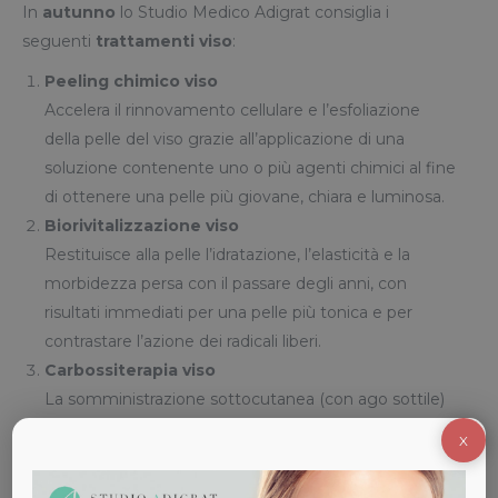
In
autunno
lo Studio Medico Adigrat consiglia i
seguenti
trattamenti viso
:
Peeling chimico viso
Accelera il rinnovamento cellulare e l’esfoliazione
della pelle del viso grazie all’applicazione di una
soluzione contenente uno o più agenti chimici al fine
di ottenere una pelle più giovane, chiara e luminosa.
Biorivitalizzazione viso
Restituisce alla pelle l’idratazione, l’elasticità e la
morbidezza persa con il passare degli anni, con
risultati immediati per una pelle più tonica e per
contrastare l’azione dei radicali liberi.
Carbossiterapia viso
La somministrazione sottocutanea (con ago sottile)
di anidride carbonica favorisce lo smaltimento di
X
scorie e tossine, migliora la microcircolazione e agisce
sulla rigenerazione cellulare ottenendo un effetto