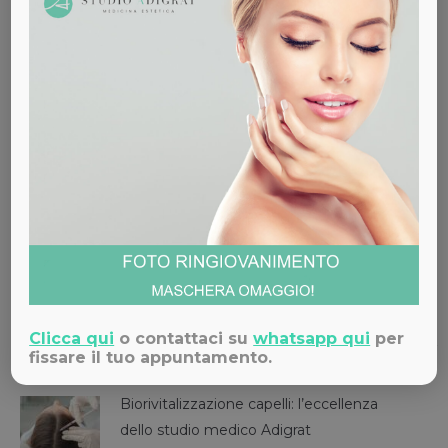
anti-aging. La pelle del viso appare così più luminosa,
liscia e tonica.
Sul nostro
shop
trovi ottimi prodotti e
creme per la
pelle del viso
.
Se desideri
preparare al meglio la pelle del viso per
l’autunno
contatta
il nostro Studio Medico e prenota
uno dei trattamenti che nutrono e illuminano la cute.
Condividi
Clicca qui
o contattaci su
whatsapp qui
per
Articoli Correlati
fissare il tuo appuntamento.
Biorivitalizzazione capelli: l’eccellenza
dello studio medico Adigrat