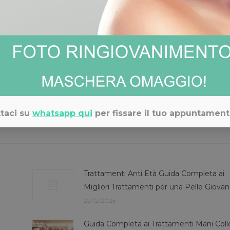
dicina estetica e sulla biorivitalizzazione?
Chiamaci
: i me
no a tua disposizione.
tetica e sulle nostre promozioni: seguiteci nelle nostre pagine
taci su
whatsapp qui
per fissare il tuo appuntament
Trattamenti Anti Età Guida Completa ai
Migliori Trattamenti per una Pelle Giova
22/12/2025
Guida Completa ai Trattamenti Mani Coll