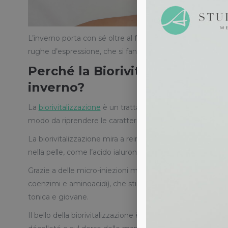
L’inverno porta con sé oltre al freddo anche potenziali dan
rughe d’espressione, che si fanno sempre più marcate.
Perché la Biorivitalizzazione è 
inverno?
La
biorivitalizzazione
è un trattamento di medicina estetic
modo da riprendere le caratteristiche e la vitalità di quan
La biorivitalizzazione mira a reintegrare le sostanze che 
nella pelle, come l’acido ialuronico ed alcuni aminoacidi p
Grazie a delle micro-iniezioni mirate si fanno delle micro-
coenzimi e aminoacidi), che stimola il tessuto a produrre 
tonica e giovane.
Il bello della biorivitalizzazione è che è un trattamento p