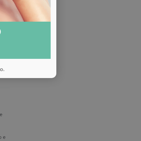
dici
o.
ne
o e