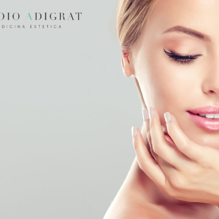
ni alla nostra pelle: secchezza, disidratazione, rossore, pelle spe
il trattamento perfetto per la pelle
a che ha come scopo quello di stimolare le cellule della pelle in
do erano più giovani.
il nostro organismo non è in grado di produrre in quantità sufficie
recursori di elastina e collagene.
infiltrazioni di acido ialuronico (ma anche minerali, oligoelementi,
collagene ed elastina, le quali porteranno la pelle ad apparire più
erfetto da fare tutto l’anno, e può essere fatto anche su collo,