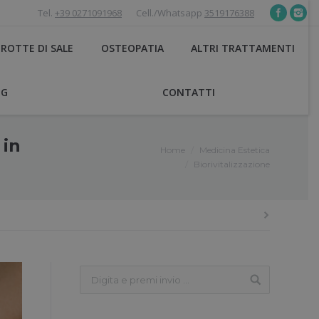
Tel.
+39 0271091968
Cell./Whatsapp
3519176388
ROTTE DI SALE
OSTEOPATIA
ALTRI TRATTAMENTI
OG
CONTATTI
 in
Home
Medicina Estetica
You are here:
Biorivitalizzazione