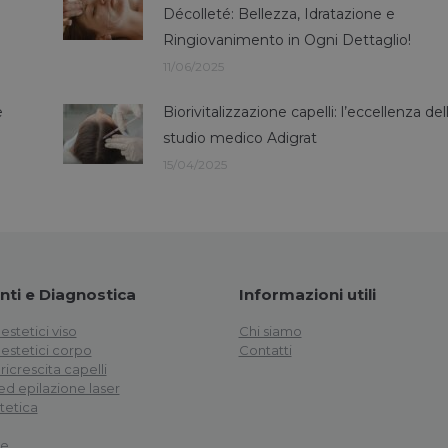
Décolleté: Bellezza, Idratazione e
Ringiovanimento in Ogni Dettaglio!
11/06/2025
e
Biorivitalizzazione capelli: l’eccellenza del
studio medico Adigrat
15/04/2025
ti e Diagnostica
Informazioni utili
estetici viso
Chi siamo
 estetici corpo
Contatti
ricrescita capelli
d epilazione laser
tetica
le