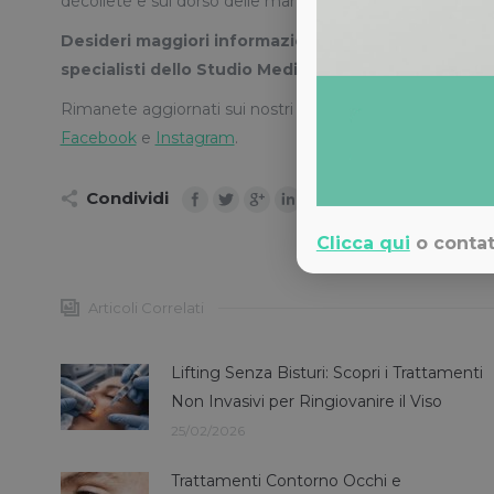
décolleté e sul dorso delle mani!
Desideri maggiori informazioni sui trattamenti di me
specialisti dello Studio Medico Adigrat di Milano so
Rimanete aggiornati sui nostri trattamenti di medicina es
Facebook
e
Instagram
.
Condividi
Clicca qui
o contat
Articoli Correlati
Lifting Senza Bisturi: Scopri i Trattamenti
Non Invasivi per Ringiovanire il Viso
25/02/2026
Trattamenti Contorno Occhi e