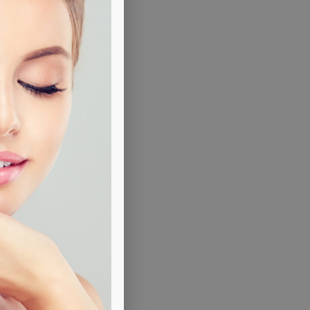
nta e
 in
nte