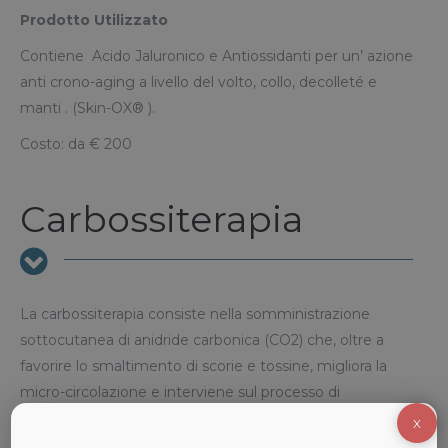
Prodotto Utilizzato
Contiene Acido Jaluronico e Antiossidanti per un’ azione
anti crono-aging a livello del volto, collo, decolleté e
manti . (Skin-OX® ).
Costo: da € 200
Carbossiterapia
La carbossiterapia consiste nella somministrazione
sottocutanea di anidride carbonica (CO2) che, oltre a
favorire lo smaltimento di scorie e tossine, migliora la
micro-circolazione e interviene sul processo di
rigenerazione cellulare della pelle donando pienezza a
X
collo e décolleté e ottenendo un effetto antiaging.