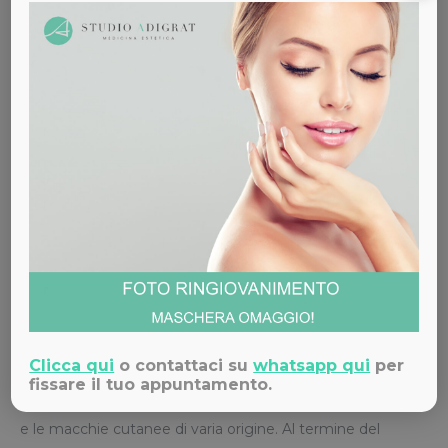
La pelle risulta più tonica, liscia e luminosa.
Ritorno alla Vita Sociale
Nella zona trattata può comparire un leggero rossore
che scompare in poche ore.
Prodotto utilizzato
(
Carbomed®
)
Costo: € 100
Peeling chimico
Clicca qui
o contattaci su
whatsapp qui
per
fissare il tuo appuntamento.
Il peeling chimico è ideale per attenuare le rughe, l’acne
e le macchie cutanee di varia origine. Al termine del