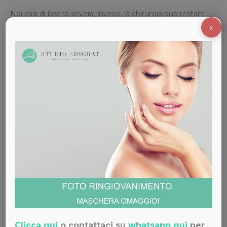
Nei casi di lassità severa, invece, la chirurgia può restare
l’opzione più indicata.
X
Una consulenza specialistica presso lo Studio Medico
Adigrat permette di valutare il percorso più adatto.
I Vantaggi dei
Trattamenti Non
Invasivi
Nessuna cicatrice
Nessun ricovero
Tempi di recupero ridotti
Rischi minori rispetto alla chirurgia
Risultati naturali e progressivi
Molti pazienti possono tornare alle normali attività già lo
Clicca qui
o contattaci su
whatsapp qui
per