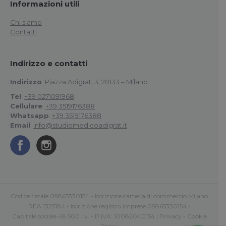
Informazioni utili
Chi siamo
Contatti
Indirizzo e contatti
Indirizzo
: Piazza Adigrat, 3, 20133 – Milano
Tel
:
+39 0271091968
Cellulare
:
+39 3519176388
Whatsapp
:
+39 3519176388
Email
:
info@studiomedicoadigrat.it
Codice fiscale 09865330154 - Iscrizione camera di commercio Milano
REA 1325184 - Iscrizione registro imprese 09865330154 -
Capitale sociale 48.500 i.v. - P.IVA: 10082040154 |
Privacy
-
Cookie