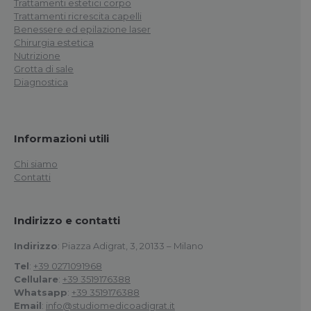
Trattamenti estetici corpo
Trattamenti ricrescita capelli
Benessere ed epilazione laser
Chirurgia estetica
Nutrizione
Grotta di sale
Diagnostica
Informazioni utili
Chi siamo
Contatti
Indirizzo e contatti
Indirizzo
: Piazza Adigrat, 3, 20133 – Milano
Tel
:
+39 0271091968
Cellulare
:
+39 3519176388
Whatsapp
:
+39 3519176388
Email
:
info@studiomedicoadigrat.it