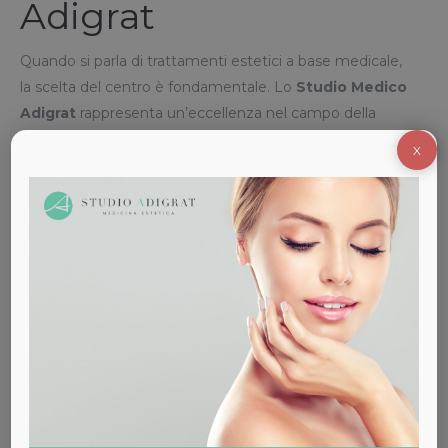
Adigrat
Quando si parla di trattamenti estetici a base medicale,
la scelta del centro è fondamentale. Lo
Studio Medico
Adigrat
rappresenta un’eccellenza nel campo della
biorivitalizzazione capelli
grazie a una combinazione
X
vincente di fattori:
Equipe medica esperta
: dermatologi e medici
estetici con lunga esperienza nella cura del cuoio
capelluto.
Diagnosi personalizzata
: ogni paziente viene
sottoposto a una valutazione approfondita tramite
analisi del capello e del cuoio capelluto.
Protocollo scientifico
: i cicli di biorivitalizzazione
vengono calibrati in base alla risposta individuale del
paziente.
Ambiente professionale e sicuro
: igiene,