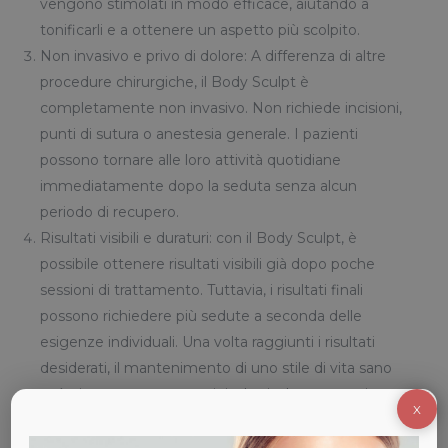
vengono stimolati in modo efficace, aiutando a
tonificarli e a ottenere un aspetto più scolpito.
Non invasivo e privo di dolore: A differenza di altre
procedure chirurgiche, il Body Sculpt è
completamente non invasivo. Non richiede incisioni,
punti di sutura o anestesia generale. I pazienti
possono tornare alle loro attività quotidiane
immediatamente dopo la seduta senza alcun
periodo di recupero.
Risultati visibili e duraturi: con il Body Sculpt, è
possibile ottenere risultati visibili già dopo poche
sessioni di trattamento. Tuttavia, i risultati finali
possono richiedere più sedute a seconda delle
esigenze individuali. Una volta raggiunti i risultati
desiderati, il mantenimento di uno stile di vita sano
può aiutare a preservare i risultati a lungo termine.
X
Lo Studio Medico Adigrat si impegna a fornire ai pazienti