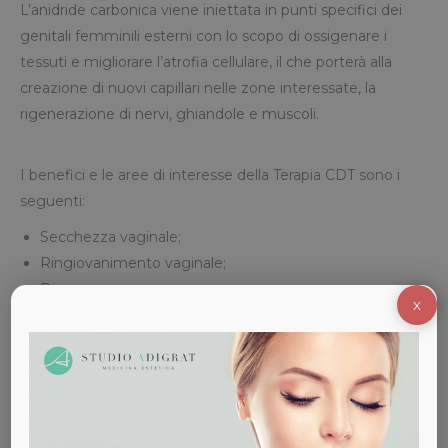
L’anidride carbonica viene iniettata in punti specifici dei
genitali femminili esterni con lo scopo di ossigenare i
tessuti e migliorare l’atrofia cellulare, il che porterà alla
creazione di nuovi capillari nelle zone interessate, la
rigenerazione di nervi, ghiandole e muscoli.
I benefici e le aree di interesse della Terapia CDT sono i
seguenti:
Secchezza vaginale;
Ringiovanimento vaginale;
Dismenorrea;
X
Lievi incontinenze urinarie;
Restituisce turgore e tono alla muscolature vaginale;
Atrofia vaginale;
Prurito, arrossamenti e dolore vaginale;
Migliora il microcircolo e la vascolarizzazione degli
organi genitali;