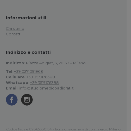
Informazioni utili
Chi siamo
Contatti
Indirizzo e contatti
Indirizzo
: Piazza Adigrat, 3, 20133 – Milano
Tel
:
+39 0271091968
Cellulare
:
+39 3519176388
Whatsapp
:
+39 3519176388
Email
:
info@studiomedicoadigrat.it
Codice fiscale 09865330154 - Iscrizione camera di commercio Milano