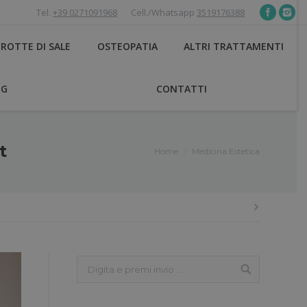
Tel.
+39 0271091968
Cell./Whatsapp
3519176388
ROTTE DI SALE
OSTEOPATIA
ALTRI TRATTAMENTI
OG
CONTATTI
t
Home
Medicina Estetica
You are here: