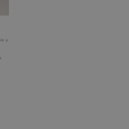
le a
a