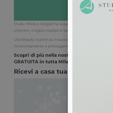
Studio Medico Adigrat ha sviluppato presso il suo centro d
ottenere i migliori risultati in base al tipo di pelle e al 
Una beauty routine su misura e curata con costanza può i
l’invecchiamento e proteggendola dai tanti fattori estern
Scopri di più nella nostra sezione
shop
e 
GRATUITA in tutta Milano!
Ricevi a casa tua i prodotti di 