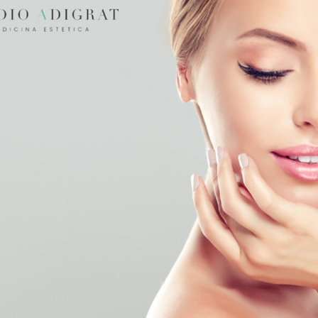
i Milano diverse linee di prodotti per la skincare pensate per
momento del giorno.
nfatti apportare immensi benefici alla propria pelle, ritardandon
i che giornalmente “colpiscono” la pelle.
approfitta della promozione con consegna
Skincare di Maria Galland Paris!