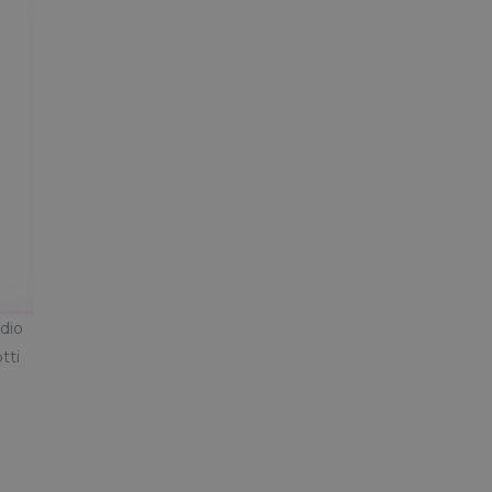
udio
tti