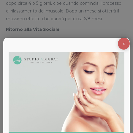
dopo circa 4 o 5 giorni, cioè quando comincia il processo
di rilassamento del muscolo. Dopo un mese si otterrà il
massimo effetto che durerà per circa 6/8 mesi.
Ritorno alla Vita Sociale
Non ha importanti effetti collaterali, anche se si può
X
presentare un leggero rossore nella zona trattata per
qualche ora.
Prodotto Utilizzato
(
Allergan
)
Costo
: da € 400
Sei interessato ai nostri servizi di
Medicina Estetica?