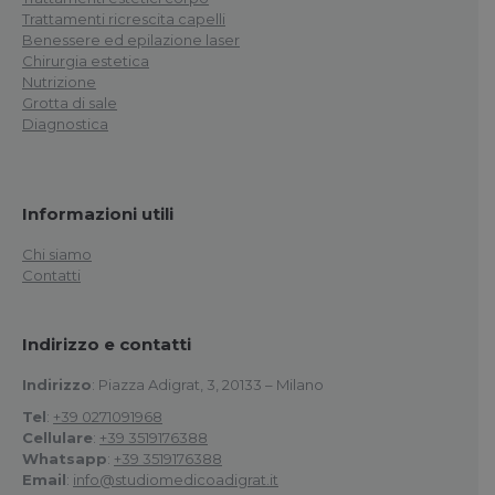
Trattamenti ricrescita capelli
Benessere ed epilazione laser
Chirurgia estetica
Nutrizione
Grotta di sale
Diagnostica
Informazioni utili
Chi siamo
Contatti
Indirizzo e contatti
Indirizzo
: Piazza Adigrat, 3, 20133 – Milano
Tel
:
+39 0271091968
Cellulare
:
+39 3519176388
Whatsapp
:
+39 3519176388
Email
:
info@studiomedicoadigrat.it