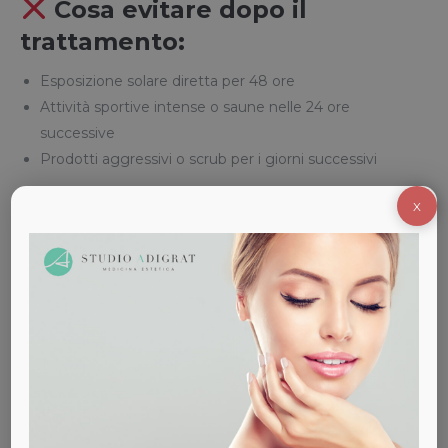
Cosa evitare dopo il
trattamento:
Esposizione solare diretta per 48 ore
Attività sportive intense o saune nelle 24 ore
successive
Prodotti aggressivi o scrub per i giorni successivi
Il nostro personale fornisce
istruzioni dettagliate
X
post-trattamento
e ti accompagna passo dopo passo
in tutto il percorso.
Perché scegliere lo
Studio Medico
Adigrat per la tua
epilazione laser a