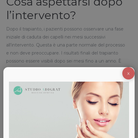
Cosa aspettarsi dopo
l’intervento?
Dopo il trapianto, i pazienti possono osservare una fase
iniziale di caduta dei capelli nei mesi successivi
all’intervento. Questa è una parte normale del processo
e non deve preoccupare. I risultati finali del trapianto
possono essere visibili dopo sei mesi fino a un anno. È
importante seguire le indicazioni post-operatorie fornite
X
dal chirurgo per garantire una corretta guarigione e
ottenere i migliori risultati possibili.
Quali sono i rischi
associati al Trapianto
FUE?