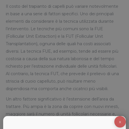
Il costo del trapianto di capelli può variare notevolmente
in base a una serie di fattori specifici. Uno dei principali
elementi da considerare è la tecnica utilizzata durante
l’intervento. Le tecniche più comuni sono la FUE
(Follicular Unit Extraction) e la FUT (Follicular Unit
Transplantation), ognuna delle quali ha costi associati
diversi. La tecnica FUE, ad esempio, tende ad essere più
costosa a causa della sua natura laboriosa e del tempo
richiesto per l’estrazione individuale delle unità follicolari.
Al contrario, la tecnica FUT, che prevede il prelievo di una
striscia di cuoio capelluto, può risultare meno
dispendiosa ma comporta anche cicatrici più visibili.
Un altro fattore significativo è l’estensione dell’area da
trattare. Più ampia è la zona da coprire con nuovi innesti,
maggiore sarà il numero di unità follicolari necessarie e,
di conseguenza, il costo totale dell’intervento
X