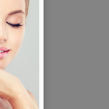
to
i
a