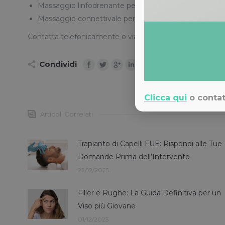
Massaggio linfodrenante per favorire il drenaggio dei l
Massaggio connettivale per lo scioglimento della ten
Contatta telefonicamente o via WhatsApp la
struttura
Condividi
Clicca qui
o contat
Articoli Correlati
Trapianto di Capelli FUE: Rispondi alle Tue
Domande Prima dell’Intervento
22/12/2025
Filler e Rughe: La Guida Definitiva per un
Viso più Giovane
01/12/2025