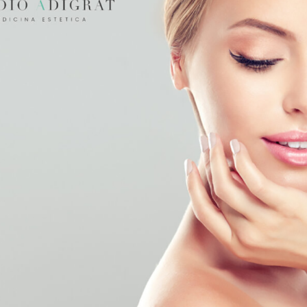
abbiamo aperto un
centro in Sardegna, a Porto Rotondo
nella
 estetico anche un parrucchiere per un servizio completo per
ntro Adigrat a Porto Rotondo
e:
ra facciale in TNT con acido ialuronico
puro
e la nostra maschera in TNT idrata la pelle, stimola il rinnovamen
superficiali. Pelle liscia, morbida e vellutata: se è ciò che desider
rat di Porto Rotondo
.
domicilio e presso il
Lido Ira Beach di Porto Rotondo
. L’offert