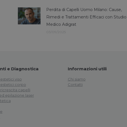
Perdita di Capelli Uomo Milano: Cause,
Rimedi e Trattamenti Efficaci con Studio
Medico Adigrat
03/09/2025
ti e Diagnostica
Informazioni utili
estetici viso
Chi siamo
 estetici corpo
Contatti
ricrescita capelli
d epilazione laser
tetica
le
a