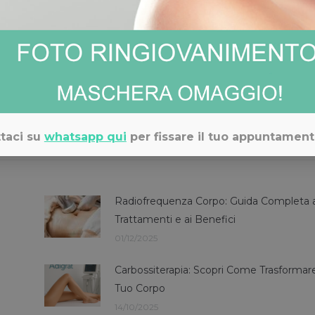
iquidi
sione
 Adigrat di Porto Rotondo
per info e prenotazioni: 348 311 9890
taci su
whatsapp qui
per fissare il tuo appuntament
Radiofrequenza Corpo: Guida Completa a
Trattamenti e ai Benefici
01/12/2025
Carbossiterapia: Scopri Come Trasformare 
Tuo Corpo
14/10/2025