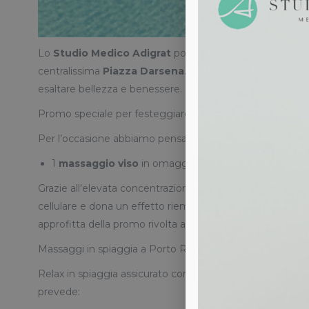
Lo
Studio Medico Adigrat
porta la bellezza al mare: 
centralissima
Piazza Darsena
. Nel nuovo centro medico
esaltare bellezza e benessere.
Promo speciale per festeggiare l’apertura del nuovo ce
Per l’occasione abbiamo pensato a una promo imperdibil
1
massaggio viso
in omaggio per chi scegli la
masche
Grazie all’elevata concentrazione di
acido ialuronico
pur
cellulare e dona un effetto riempitivo che attenua le righe 
approfitta della promo rivolta alle clienti del
centro Adig
Massaggi in spiaggia a Porto Rotondo con Adigrat
Relax in spiaggia assicurato con i
massaggi di Adigrat
a 
prevede: