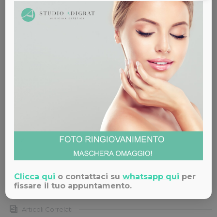
sulla
carbossiterapia
e studiata per migliorare la
funzionalità e il benessere delle parti intime femminili,
grazie all’ausilio dell’anidride carbonica.
Scopri di più su questa innovativa tecnica nella
nostra pagina dedicata
e
contattaci: i medici
specialisti dello Studio Medico Adigrat di Milano
sono a tua disposizione.
Rimanete aggiornati sui nostri trattamenti di medicina
estetica e sulle nostre promozioni: seguiteci nelle nostre
pagine
Facebook
e
Instagram
.
Condividi
Clicca qui
o contattaci su
whatsapp qui
per
fissare il tuo appuntamento.
Articoli Correlati