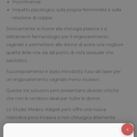
Incontinenza;
Impatto psicologico sulla propria femminilità e sulla
relazione di coppia;
Storicamente si ricorre alla chirurgia plastica o a
trattamenti farmacologici per il ringiovanimento
vaginale e permettere alle donne di avere una migliore
qualità della vita, sia dal punto di vista sessuale che
salutistico.
Successivamente è stato introdotto l’uso del laser per
un ringiovanimento vaginale meno invasivo.
Queste tre soluzioni però presentano diverse criticità
che non le rendono ideali per tutte le donne.
Lo Studio Medico Adigrat però offre una nuova
metodica poco invasiva e non chirurgica altamente
efficace: la
Terapia CDT
.
X
La Terapia CDT è un’innovativa metodica medica basata