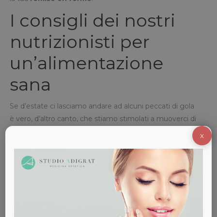
I consigli dei nostri
nutrizionisti per
un’alimentazione
sana
Se d’estate ci lasciamo andare ad alcuni peccati di gola
è vero, d’altro canto, che stiamo stimolati a muoverci di
più e a vivere maggiormente all’aria aperta godendoci
X
una corsetta, una scampagnata, una nuotata o una
passeggiata. Il movimento è un’abitudine che è
importante portare avanti anche nei mesi freddi, per
mantenere l’organismo attivo. Lato
alimentazione
è
importantissimo:
non saltare mai la prima colazione