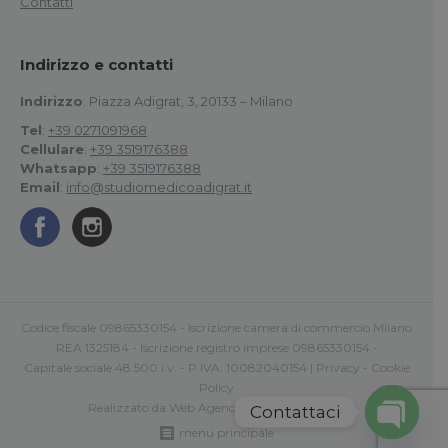
Contatti
Indirizzo e contatti
Indirizzo
: Piazza Adigrat, 3, 20133 – Milano
Tel
:
+39 0271091968
Cellulare
:
+39 3519176388
Whatsapp
:
+39 3519176388
Email
:
info@studiomedicoadigrat.it
Codice fiscale 09865330154 - Iscrizione camera di commercio Milano
REA 1325184 - Iscrizione registro imprese 09865330154 -
Capitale sociale 48.500 i.v. - P.IVA: 10082040154 |
Privacy
-
Cookie
Policy
Realizzato da
Web Agency Roma Comunica
Contattaci
menu principale
Open