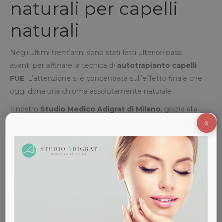
naturali per capelli
naturali
Negli ultimi trent’anni sono stati fatti ulteriori passi
avanti per affinare la tecnica di
autotrapianto capelli
FUE
. L’attenzione si è concentrata sull’effetto finale che
oggi dona una chioma assolutamente naturale.
Il nostro
Studio Medico Adigrat di Milano
, grazie alla
preziosa collaborazione del Dottor Fronte, offre servizi
X
avanzati ed efficaci di
tricologia e medicina estetica
per i capelli
:
contattaci
per prenotare una visita e scopri
tutti i vantaggi della
tecnica di autotrapianto FUE
.
Condividi