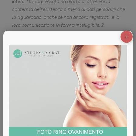
intero:
“1. L’interessato ha diritto di ottenere la
conferma dell’esistenza o meno di dati personali che
lo riguardano, anche se non ancora registrati, e la
loro comunicazione in forma intelligibile. 2.
L’interessato ha diritto di ottenere l’indicazione: a)
X
dell’origine dei dati personali; b) delle finalità e
modalità del trattamento; c) della logica applicata
in caso di trattamento effettuato con l’ausilio di
strumenti elettronici; d) degli estremi identificativi
del titolare, dei responsabili e del rappresentante
designato ai sensi dell’articolo 5, comma 2; e) dei
soggetti o delle categorie di soggetti ai quali i dati
personali possono essere comunicati o che possono
venirne a conoscenza in qualità di rappresentante
designato nel territorio dello Stato, di responsabili o
incaricati. 3. L’interessato ha diritto di ottenere: a)
l’aggiornamento, la rettificazione ovvero, quando vi
ha interesse, l’integrazione dei dati; b) la