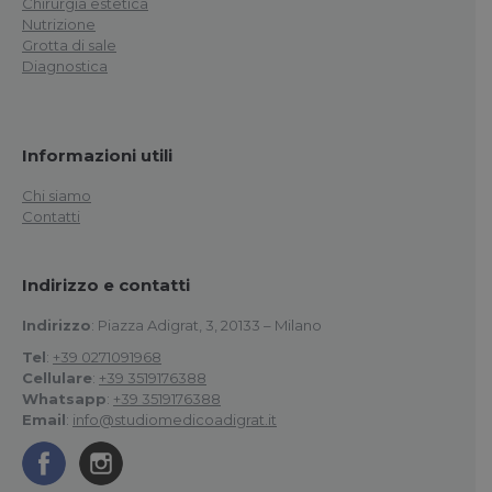
Chirurgia estetica
Nutrizione
Grotta di sale
Diagnostica
Informazioni utili
Chi siamo
Contatti
Indirizzo e contatti
Indirizzo
: Piazza Adigrat, 3, 20133 – Milano
Tel
:
+39 0271091968
Cellulare
:
+39 3519176388
Whatsapp
:
+39 3519176388
Email
:
info@studiomedicoadigrat.it