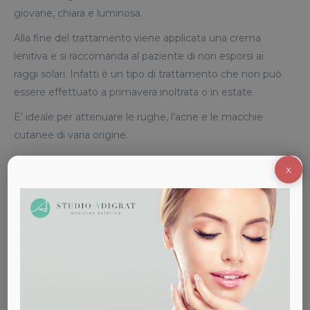
giovane, chiara e luminosa.
Alla fine del trattamento viene applicata una crema
lenitiva e si raccomanda al paziente di non esporsi ai
raggi solari. Infatti è un tipo di trattamento che non può
essere effettuato a primavera inoltrata o in estate.
E’ ideale per attenuare le rughe, l’acne e le macchie
cutanee di varia origine.
X
Ritorno alla Vita Sociale
Una volta effettuato il trattamento la parte trattata può
presentare rossore, nei giorni successivi anche
esfoliazione, che dipenderà dal tipo di risultato che si
vuole ottenere. Più forte sarà il peeling utilizzato,
maggiore sarà l’esfoliazione.
Prodotto utilizzato
TCA – Dermoaroma®