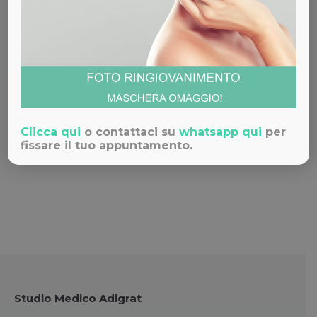
Costo
: da € 200
Sei interessato ai nostri servizi di
Medicina Estetica?
Clicca qui
o contattaci su
whatsapp qui
per
fissare il tuo appuntamento.
Contattaci!
Studio Medico Adigrat