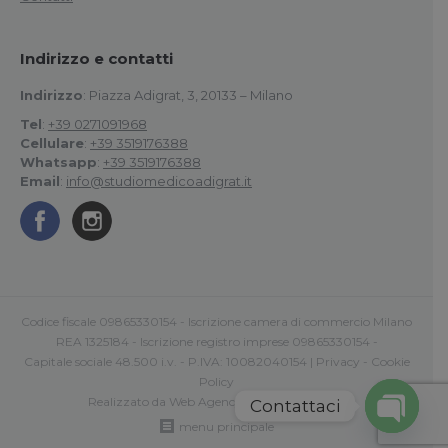
Indirizzo e contatti
Indirizzo
: Piazza Adigrat, 3, 20133 – Milano
Tel
:
+39 0271091968
Cellulare
:
+39 3519176388
Whatsapp
:
+39 3519176388
Email
:
info@studiomedicoadigrat.it
Codice fiscale 09865330154 - Iscrizione camera di commercio Milano
REA 1325184 - Iscrizione registro imprese 09865330154 -
Capitale sociale 48.500 i.v. - P.IVA: 10082040154 |
Privacy
-
Cookie
Policy
Realizzato da
Web Agency Roma Comunica
Contattaci
menu principale
Open