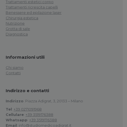
Trattamenti estetici corpo
Trattamenti ricrescita capelli
Benessere ed epilazione laser
Chirurgia estetica
Nutrizione
Grotta di sale
Diagnostica
Informazioni utili
Chi siamo
Contatti
Indirizzo e contatti
Indirizzo
: Piazza Adigrat, 3, 20133 – Milano
Tel
:
+39 0271091968
Cellulare
:
+39 3519176388
Whatsapp
:
+39 3519176388
Email
:
info@studiomedicoadigrat.it