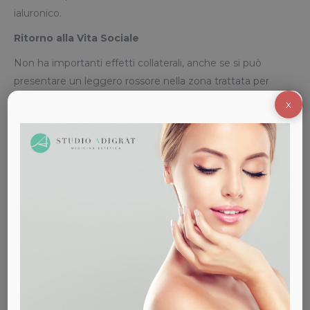
ialuronico.
Ritorno alla Vita Sociale
Non ha importanti effetti collaterali, anche se si può
presentare un leggero rossore nella zona trattata per
qualche ora.
X
Prodotto Utilizzato
I prodotti utilizzati sono scientificamente testati e non
allergici. Utilizziamo solo le marche migliori disponibili sul
mercato e di eccellente qualità (Teoxane ® – Allergan®).
Costo
: da € 350
Sei interessato ai nostri servizi di
Medicina Estetica?