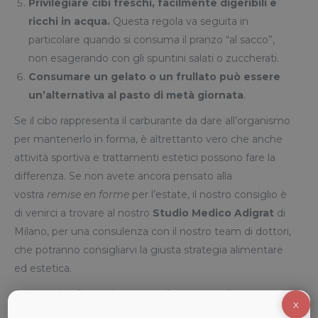
Privilegiare cibi freschi, facilmente digeribili e
ricchi in acqua.
Questa regola va seguita in
particolare quando si consuma il pranzo “al sacco”,
non esagerando con gli spuntini salati o zuccherati.
Consumare un gelato o un frullato può essere
un’alternativa al pasto di metà giornata
.
Se il cibo rappresenta il carburante da dare all’organismo
per mantenerlo in forma, è altrettanto vero che anche
attività sportiva e trattamenti estetici possono fare la
differenza. Se non avete ancora pensato alla
vostra
remise en forme
per l’estate, il nostro consiglio è
di venirci a trovare al nostro
Studio Medico Adigrat
di
Milano, per una consulenza con il nostro team di dottori,
che potranno consigliarvi la giusta strategia alimentare
ed estetica.
A proposito di estetica, presso il nostro studio potrete
X
trovare anche un nuovo trattamento “
EMSHAPE
” che