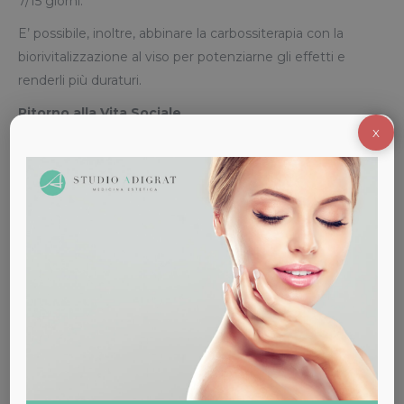
7/15 giorni.
E’ possibile, inoltre, abbinare la carbossiterapia con la
biorivitalizzazione al viso per potenziarne gli effetti e
renderli più duraturi.
Ritorno alla Vita Sociale
X
Il trattamento può dare un leggero rossore che
scomparirà nel giro di poche ore.
Prodotto Utilizzato
(
Carbomed®
)
Costo
: € 140
Sei interessato ai nostri servizi di
Medicina Estetica?