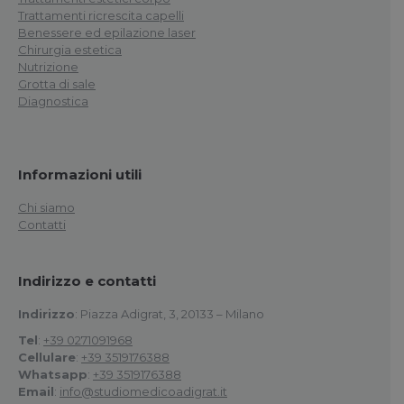
Trattamenti ricrescita capelli
Benessere ed epilazione laser
Chirurgia estetica
Nutrizione
Grotta di sale
Diagnostica
Informazioni utili
Chi siamo
Contatti
Indirizzo e contatti
Indirizzo
: Piazza Adigrat, 3, 20133 – Milano
Tel
:
+39 0271091968
Cellulare
:
+39 3519176388
Whatsapp
:
+39 3519176388
Email
:
info@studiomedicoadigrat.it