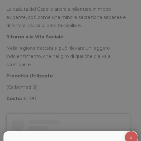
La caduta del Capello andrà a rallentare in modo
evidente, così come una minore secrezione sebacea e
di forfora, causa di perdita capillare.
Ritorno alla Vita Sociale
Nella regione trattata si può rilevare un leggero
indolenzimento, che nel giro di qualche ora va a
scomparire.
Prodotto Utilizzato
(Carbomed ®)
Costo:
€ 100
X