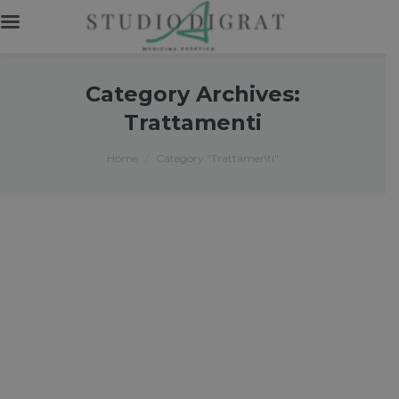
Category Archives:
Trattamenti
You are here:
Home
Category "Trattamenti"
Trattamenti Anti Età Guida Completa
ai Migliori Trattamenti per una Pelle
Giovane
Viviamo in un’epoca in cui l’aspetto della nostra
pelle è diventato un riflesso non solo della nostra
salute ma anche del nostro benessere