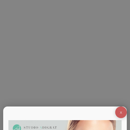
Carbossiteparia
Zona perioculare più fresca, sguardo riposato e
risultati naturali: allo Studio Medico Adigrat di
Milano esiste un percorso dedicato al contorno
occhi che combina protocolli minimamente
invasivi e personalizzati. In questa guida pratica
mettiamo in ordine cosa comprende davvero il
capitolo “contorno occhi” nello Studio e come
funziona la carbossiterapia in quest’area, facendo
riferimento esclusivo…
X