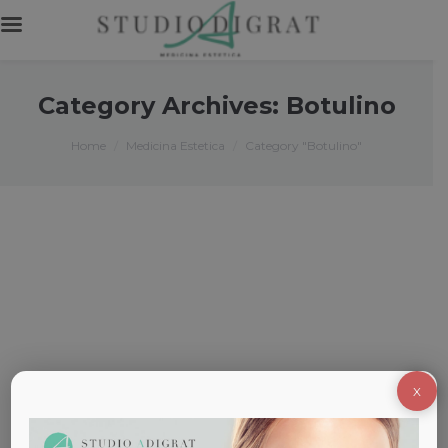
Category Archives:
Botulino
You are here:
Home
Medicina Estetica
Category "Botulino"
X