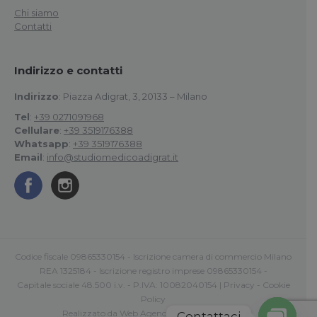
Chi siamo
Contatti
Indirizzo e contatti
Indirizzo
: Piazza Adigrat, 3, 20133 – Milano
Tel
:
+39 0271091968
Cellulare
:
+39 3519176388
Whatsapp
:
+39 3519176388
Email
:
info@studiomedicoadigrat.it
Codice fiscale 09865330154 - Iscrizione camera di commercio Milano
REA 1325184 - Iscrizione registro imprese 09865330154 -
Capitale sociale 48.500 i.v. - P.IVA: 10082040154 |
Privacy
-
Cookie
Policy
Realizzato da
Web Agency Roma Comunica
Contattaci