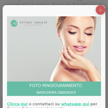
arrossamento e/o gonfiore, che nel giro di qualche ora
X
va a scomparire.
Costo:
da € 300
Sei interessato ai nostri servizi di
Medicina Estetica?
Contattaci!
Clicca qui
o contattaci su
whatsapp qui
per