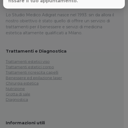
fissare il tuo appuntamento.
Studio Medico Adigrat
Lo Studio Medico Adigrat nasce nel 1993: sin da allora il
nostro obiettivo è stato quello di offrire un servizio di
trattamenti per il benessere e servizi di medicina
estetica altamente qualificati a Milano.
Trattamenti e Diagnostica
Trattamenti estetici viso
Trattamenti estetici corpo
Trattamenti ricrescita capelli
Benessere ed epilazione laser
Chirurgia estetica
Nutrizione
Grotta di sale
Diagnostica
Informazioni utili