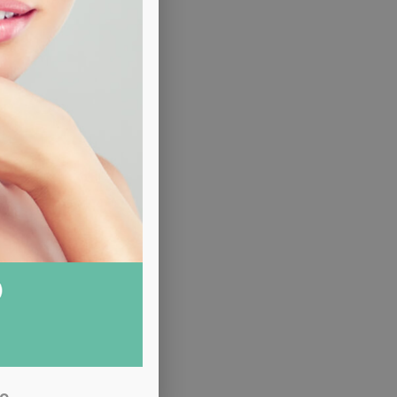
cia al caso vostro.
o.