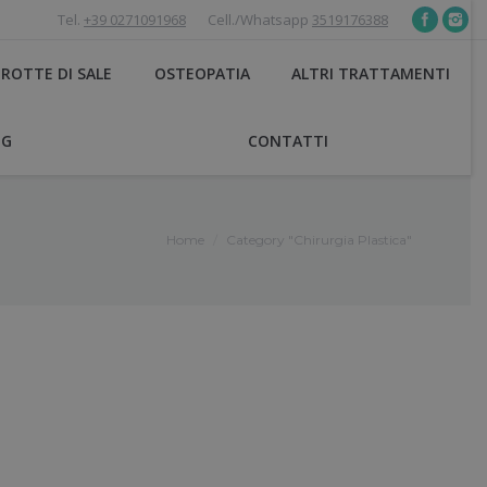
Tel.
+39 0271091968
Cell./Whatsapp
3519176388
ROTTE DI SALE
OSTEOPATIA
ALTRI TRATTAMENTI
OG
CONTATTI
Home
Category "Chirurgia Plastica"
u are here: