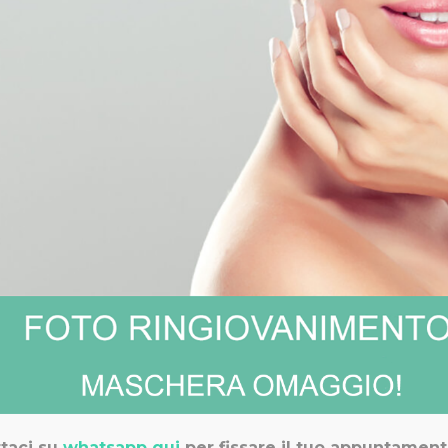
chiesti per Natale e Capodanno
 la FUT? Scopriamo con lo staff di Studio Medico Adigrat quale fac
taci su
whatsapp qui
per fissare il tuo appuntament