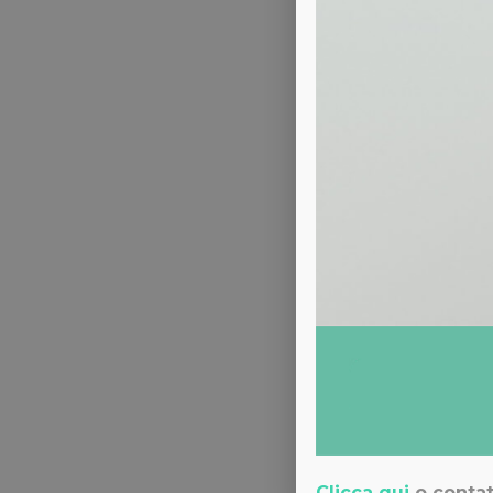
I trattamenti di medicina estetica più ri
Quale tecnica di trapianto capelli scegliere? La FUE o
Clicca qui
o contat